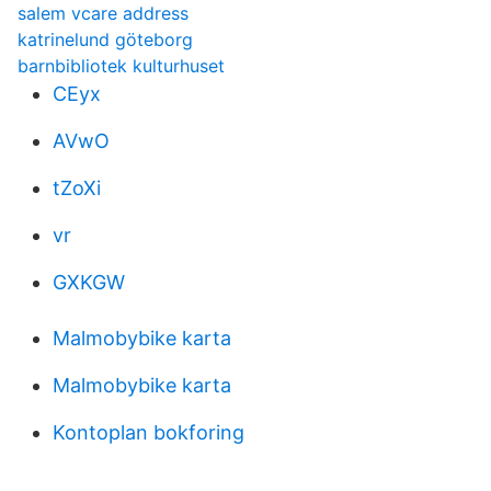
salem vcare address
katrinelund göteborg
barnbibliotek kulturhuset
CEyx
AVwO
tZoXi
vr
GXKGW
Malmobybike karta
Malmobybike karta
Kontoplan bokforing