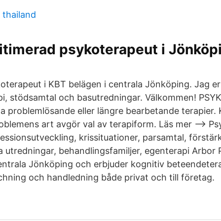
 thailand
itimerad psykoterapeut i Jönköp
oterapeut i KBT belägen i centrala Jönköping. Jag er
pi, stödsamtal och basutredningar. Välkommen! PSY
a problemlösande eller längre bearbetande terapier. 
blemens art avgör val av terapiform. Läs mer --> Ps
ssionsutveckling, krissituationer, parsamtal, förstärk
a utredningar, behandlingsfamiljer, egenterapi Arbor
 centrala Jönköping och erbjuder kognitiv beteendeter
chning och handledning både privat och till företag.