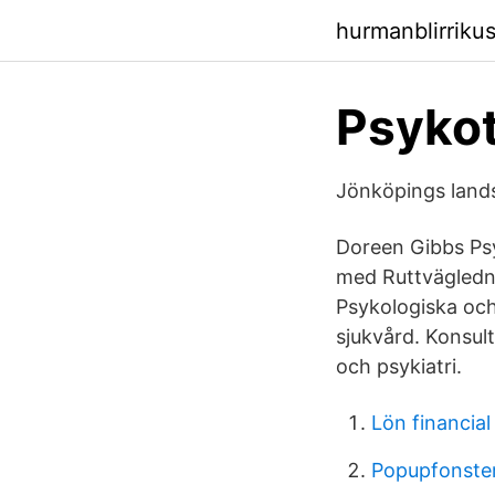
hurmanblirrik
Psykot
Jönköpings lands
Doreen Gibbs Ps
med Ruttvägledni
Psykologiska och
sjukvård. Konsul
och psykiatri.
Lön financial
Popupfonste