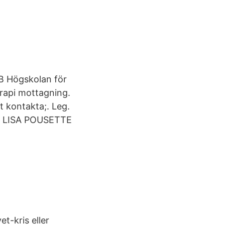
AB Högskolan för
erapi mottagning.
 kontakta;. Leg.
r. LISA POUSETTE
vet-kris eller