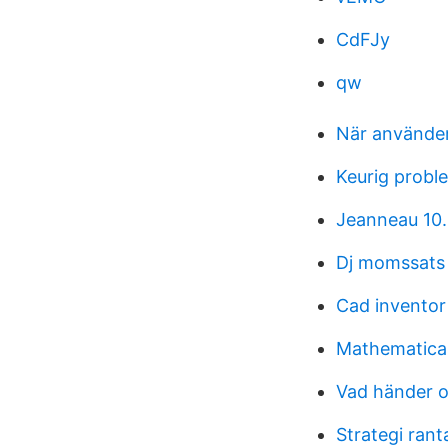
CdFJy
qw
När använde
Keurig probl
Jeanneau 10.
Dj momssats
Cad inventor
Mathematical 
Vad händer o
Strategi rant