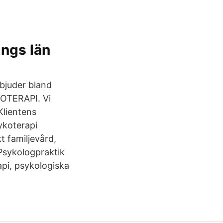
ings län
bjuder bland
KOTERAPI. Vi
Klientens
ykoterapi
t familjevård,
 Psykologpraktik
api, psykologiska