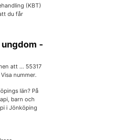
ehandling (KBT)
att du får
- ungdom -
mmen att … 55317
 Visa nummer.
öpings län? På
api, barn och
pi i Jönköping