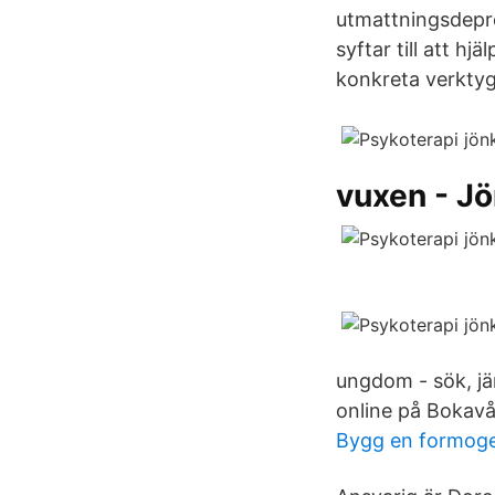
utmattningsdepre
syftar till att h
konkreta verktyg
vuxen - J
ungdom - sök, jä
online på Bokavå
Bygg en formoge