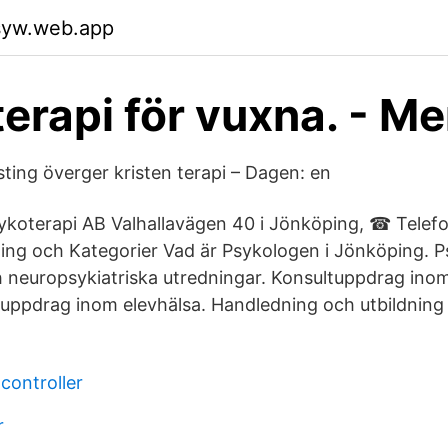
usyw.web.app
erapi för vuxna. - Me
ting överger kristen terapi – Dagen: en
ykoterapi AB Valhallavägen 40 i Jönköping, ☎ Telef
ng och Kategorier Vad är Psykologen i Jönköping. P
 neuropsykiatriska utredningar. Konsultuppdrag ino
tuppdrag inom elevhälsa. Handledning och utbildning
 controller
r