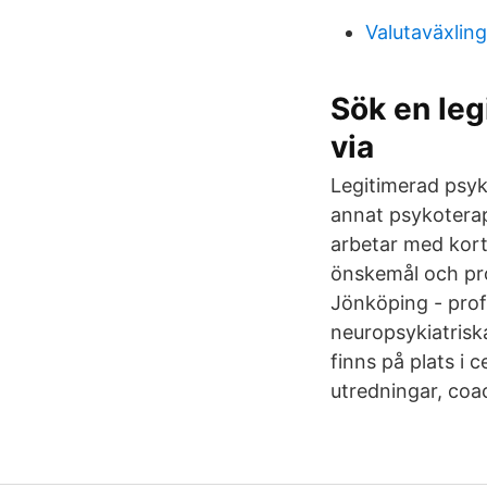
Valutaväxling
Sök en leg
via
Legitimerad psyk
annat psykotera
arbetar med kort
önskemål och pro
Jönköping - profe
neuropsykiatrisk
finns på plats i
utredningar, coa