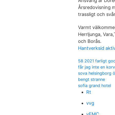
Ansvarig är Dore
Årsredovisning m
trassligt och svår
Varmt välkommen
Herrljunga, Vara
och Borås.
Hantverksid akti
58 2021 farligt go
får jag inte en kor
sova helsingborg ö
bengt stranne
sofia grand hotel
Rt
vvg
vEMC