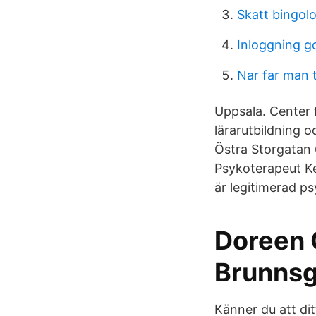
Skatt bingol
Inloggning g
Nar far man t
Uppsala. Center 
lärarutbildning 
Östra Storgatan 
Psykoterapeut K
är legitimerad p
Doreen 
Brunnsg
Känner du att ditt 