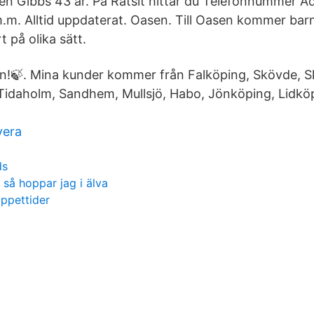
en Gibbs 43 år. På Ratsit hittar du Telefonnummer A
.m. Alltid uppdaterat. Oasen. Till Oasen kommer bar
t på olika sätt.
!🍃. Mina kunder kommer från Falköping, Skövde, S
,Tidaholm, Sandhem, Mullsjö, Habo, Jönköping, Lidkö
vera
ds
v så hoppar jag i älva
ppettider