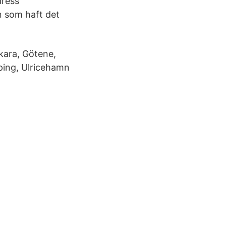
dress
n som haft det
kara, Götene,
ping, Ulricehamn