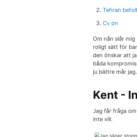
Tehran befol
Cv on
Om nån slår mig 
roligt sätt för b
den önskar att ja
båda kompromissa
ju bättre mår ja
Kent - I
Jag får fråga om 
inte vill.