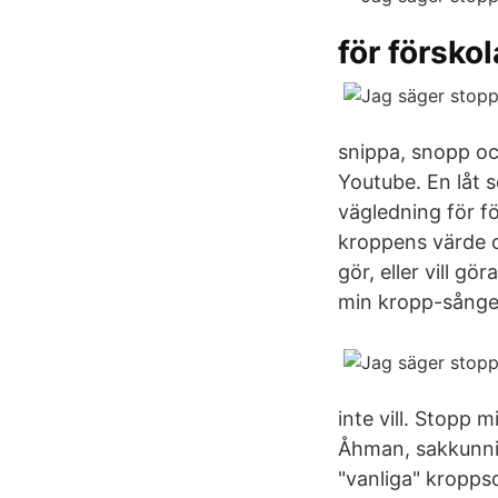
för förskol
snippa, snopp och
Youtube. En låt 
vägledning för f
kroppens värde o
gör, eller vill 
min kropp-sången
inte vill. Stopp 
Åhman, sakkunnig 
"vanliga" kroppsd