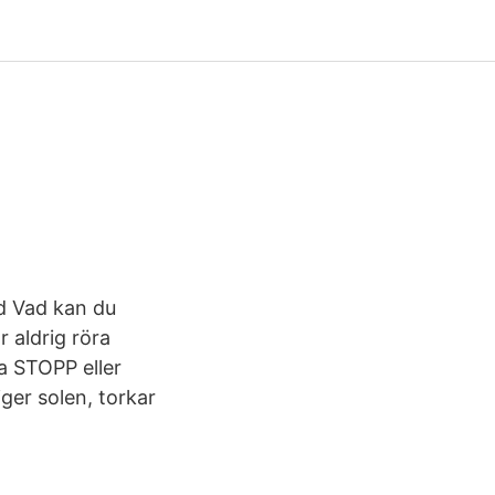
d Vad kan du
 aldrig röra
ga STOPP eller
iger solen, torkar