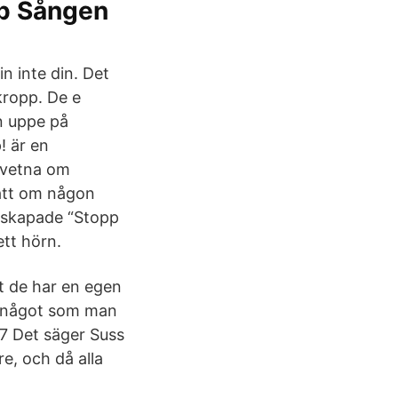
p Sången
n inte din. Det
kropp. De e
en uppe på
! är en
edvetna om
 att om någon
n skapade “Stopp
tt hörn.
att de har en egen
ör något som man
17 Det säger Suss
e, och då alla