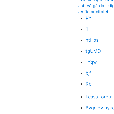
viab vårgårda ledi
verifierar citatet
PY
iI
htHps
tgUMD
llYqw
bjf
Rb
Leasa företag
Bygglov nyk