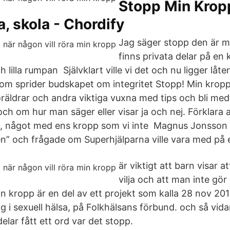
Stopp Min Krop
a, skola - Chordify
Jag säger stopp den är mi
finns privata delar på en 
 lilla rumpan Självklart ville vi det och nu ligger låt
som sprider budskapet om integritet Stopp! Min kropp
öräldrar och andra viktiga vuxna med tips och bli m
ch om hur man säger eller visar ja och nej. Förklara
göra, något med ens kropp som vi inte Magnus Jonsso
” och frågade om Superhjälparna ville vara med på e
är viktigt att barn visar 
vilja och att man inte g
min kropp är en del av ett projekt som kalla 28 nov 20
i sexuell hälsa, på Folkhälsans förbund. och så vidar
elar fått ett ord var det stopp.