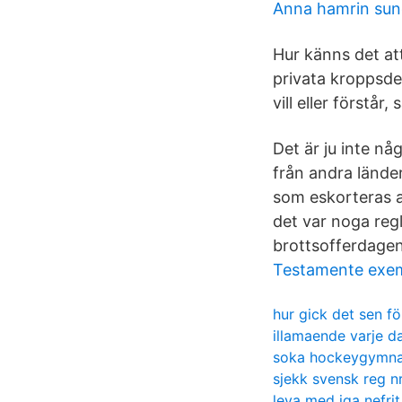
Anna hamrin sun
Hur känns det att 
privata kroppsdela
vill eller förstår,
Det är ju inte n
från andra länder
som eskorteras a
det var noga regl
brottsofferdagen
Testamente exe
hur gick det sen för
illamaende varje d
soka hockeygymn
sjekk svensk reg n
leva med iga nefrit