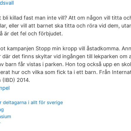
dsvall
bli killad fast man inte vill? Att om någon vill titta o
r, eller vill att barnet ska titta och röra vid dem, uta
 så är det fel och förbjudet.
ågot kampanjen Stopp min kropp vill åstadkomma. An
 där det finns skyltar vid ingången till lekparken om 
v barn får vistas i parken. Hon tog också upp en skol
erat hur och vilka som fick ta i ett barn. Från Interna
 (IBD) 2014.
mpel
 deltagarna i allt för sverige
ag
asium
r