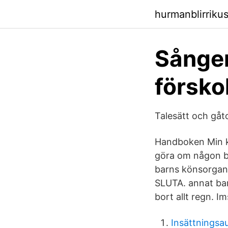
hurmanblirrik
Sånge
försko
Talesätt och gåto
Handboken Min k
göra om någon be
barns könsorgan p
SLUTA. annat barn
bort allt regn. I
Insättningsa