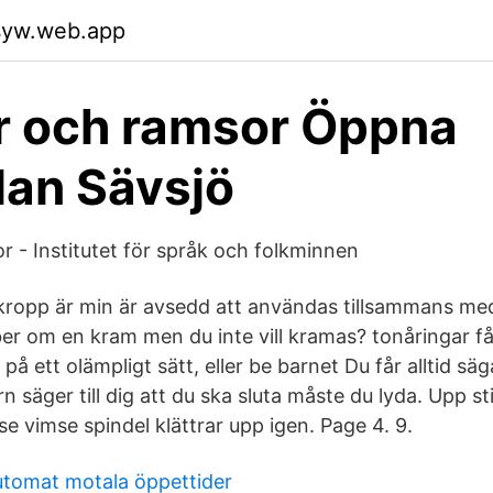
usyw.web.app
r och ramsor Öppna
lan Sävsjö
r - Institutet för språk och folkminnen
ropp är min är avsedd att användas tillsammans me
r om en kram men du inte vill kramas? tonåringar får
å ett olämpligt sätt, eller be barnet Du får alltid sä
 säger till dig att du ska sluta måste du lyda. Upp st
mse vimse spindel klättrar upp igen. Page 4. 9.
utomat motala öppettider