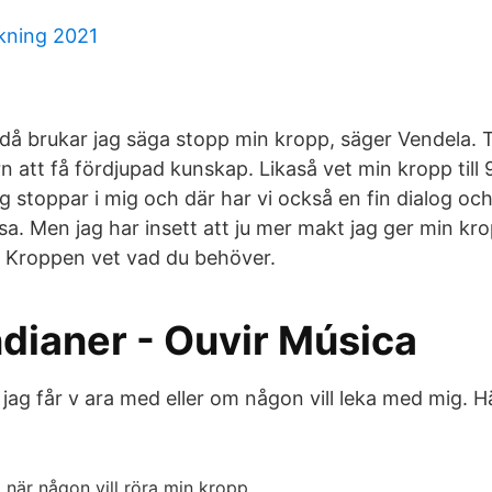
kning 2021
då brukar jag säga stopp min kropp, säger Vendela. 
arn att få fördjupad kunskap. Likaså vet min kropp till
g stoppar i mig och där har vi också en fin dialog och 
. Men jag har insett att ju mer makt jag ger min kro
g. Kroppen vet vad du behöver.
ndianer - Ouvir Música
jag får v ara med eller om någon vill leka med mig. H