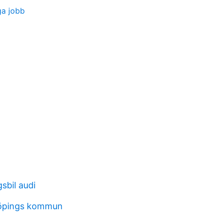
ga jobb
sbil audi
öpings kommun