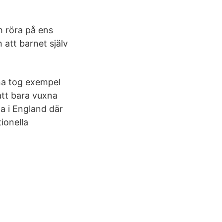
ch röra på ens
n att barnet själv
na tog exempel
att bara vuxna
a i England där
tionella