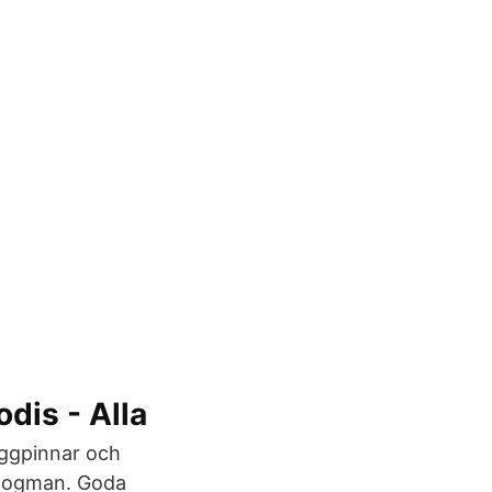
dis - Alla
uggpinnar och
 Dogman. Goda