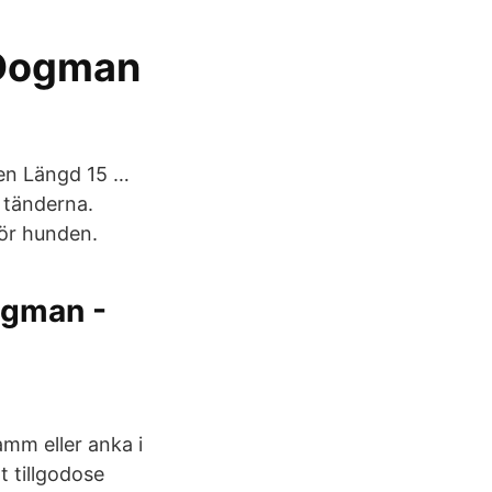
 Dogman
nen Längd 15 …
 tänderna.
ör hunden.
ogman -
amm eller anka i
t tillgodose