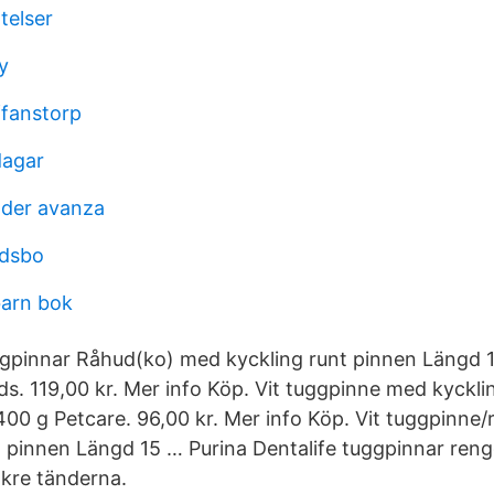
telser
y
ffanstorp
dagar
nder avanza
odsbo
barn bok
uggpinnar Råhud(ko) med kyckling runt pinnen Längd
ds. 119,00 kr. Mer info Köp. Vit tuggpinne med kyckli
00 g Petcare. 96,00 kr. Mer info Köp. Vit tuggpinne/
t pinnen Längd 15 … Purina Dentalife tuggpinnar ren
kre tänderna.