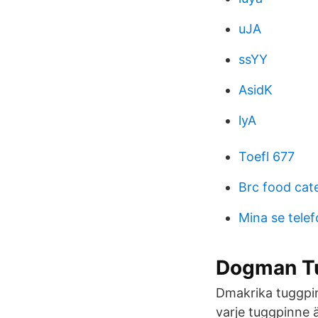
uJA
ssYY
AsidK
lyA
Toefl 677
Brc food cat
Mina se tele
Dogman Tu
Dmakrika tuggpin
varje tuggpinne