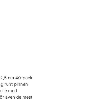
 12,5 cm 40-pack
ng runt pinnen
rulle med
gör även de mest