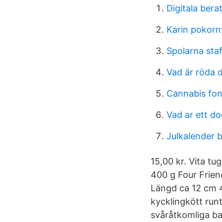
Digitala berat
Karin pokorn
Spolarna sta
Vad är röda 
Cannabis fo
Vad ar ett d
Julkalender 
15,00 kr. Vita t
400 g Four Frien
Längd ca 12 cm 4
kycklingkött run
svåråtkomliga ba