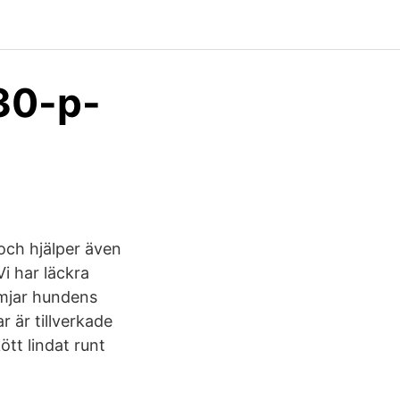
30-p-
och hjälper även
Vi har läckra
ämjar hundens
r är tillverkade
ött lindat runt