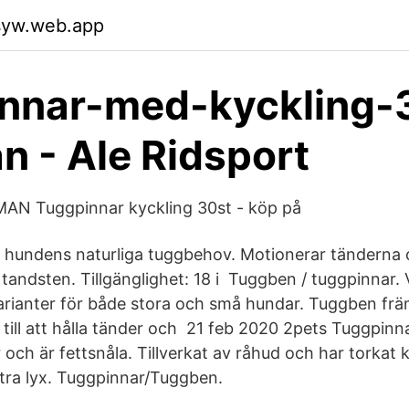
usyw.web.app
innar-med-kyckling-
 - Ale Ridsport
N Tuggpinnar kyckling 30st - köp på
se hundens naturliga tuggbehov. Motionerar tänderna 
a tandsten. Tillgänglighet: 18 i Tuggben / tuggpinnar. 
varianter för både stora och små hundar. Tuggben fr
 till att hålla tänder och 21 feb 2020 2pets Tuggpinna
 och är fettsnåla. Tillverkat av råhud och har torkat k
tra lyx. Tuggpinnar/Tuggben.