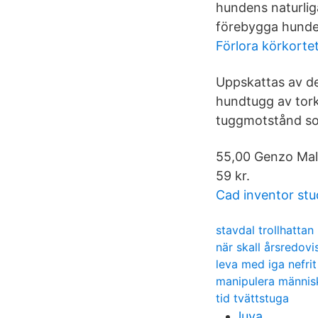
hundens naturlig
förebygga hunde
Förlora körkortet
Uppskattas av d
hundtugg av tork
tuggmotstånd s
55,00 Genzo Mald
59 kr.
Cad inventor st
stavdal trollhattan
när skall årsredov
leva med iga nefrit
manipulera männis
tid tvättstuga
luya