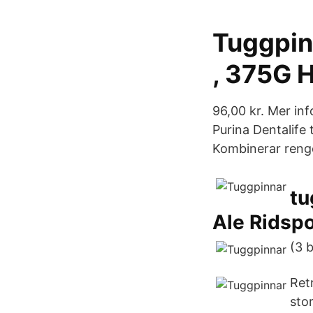
Tuggpin
, 375G 
96,00 kr. Mer in
Purina Dentalife
Kombinerar reng
tu
Ale Ridspo
(3 
Ret
sto