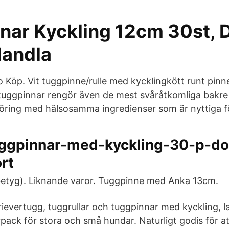
nar Kyckling 12cm 30st,
Handla
fo Köp. Vit tuggpinne/rulle med kycklingkött runt pin
 tuggpinnar rengör även de mest svåråtkomliga bakre
öring med hälsosamma ingredienser som är nyttiga f
ggpinnar-med-kyckling-30-p-d
rt
betyg). Liknande varor. Tuggpinne med Anka 13cm.
rievertugg, tuggrullar och tuggpinnar med kyckling, l
rpack för stora och små hundar. Naturligt godis för at