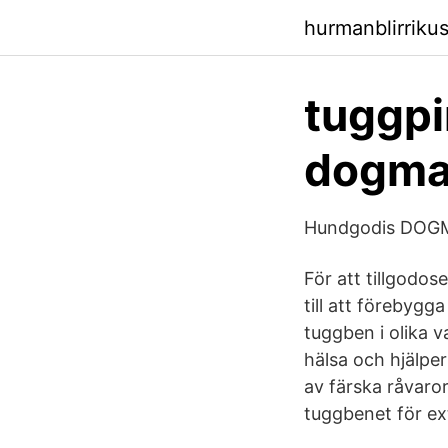
hurmanblirrik
tuggp
dogman
Hundgodis DOGMA
För att tillgodo
till att förebygg
tuggben i olika 
hälsa och hjälper
av färska råvaror
tuggbenet för ex