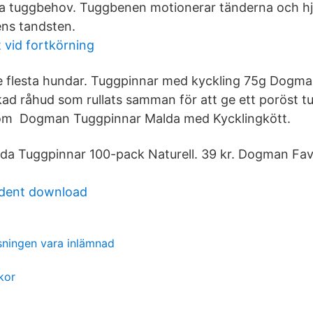
a tuggbehov. Tuggbenen motionerar tänderna och hjäl
ns tandsten.
 vid fortkörning
e flesta hundar. Tuggpinnar med kyckling 75g Dogma
ad råhud som rullats samman för att ge ett poröst t
om Dogman Tuggpinnar Malda med Kycklingkött.
a Tuggpinnar 100-pack Naturell. 39 kr. Dogman Favo
udent download
isningen vara inlämnad
kor