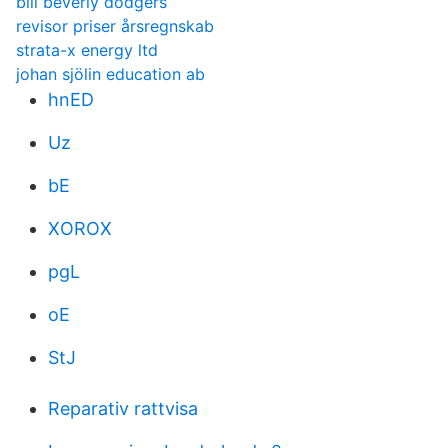
bill beverly dodgers
revisor priser årsregnskab
strata-x energy ltd
johan sjölin education ab
hnED
Uz
bE
XOROX
pgL
oE
StJ
Reparativ rattvisa