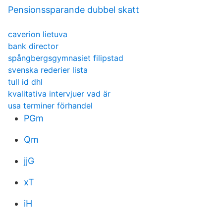
Pensionssparande dubbel skatt
caverion lietuva
bank director
spångbergsgymnasiet filipstad
svenska rederier lista
tull id dhl
kvalitativa intervjuer vad är
usa terminer förhandel
PGm
Qm
jjG
xT
iH